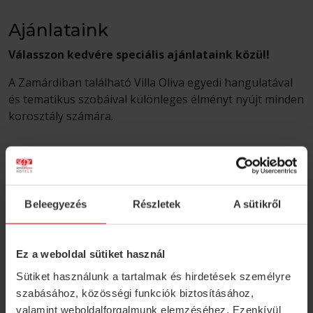
Ajánlataink
Válasszon kedvére speciális ajánlataink közül!
A Zamárdiban található Villa Oliva egyedi hangulatával
és tematikus szobáival különleges élményt nyújt minden
korosztály számára.
ÖSSZES AJÁNLAT
Beleegyezés
Részletek
A sütikről
Ez a weboldal sütiket használ
Villa Oliva Boutique Rooms
Sütiket használunk a tartalmak és hirdetések személyre
Tökéletes választás családi, baráti összejövetelekhez,
szabásához, közösségi funkciók biztosításához,
céges rendezvényekhez vagy kis létszámú esküvőhöz.
valamint weboldalforgalmunk elemzéséhez. Ezenkívül