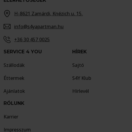
ELÉRHETŐSÉGEK
H-8621 Zamárdi, Knézich u. 15.
info@s4yapartman.hu
+36 30 457 0025
SERVICE 4 YOU
HÍREK
Szállodák
Sajtó
Éttermek
S4Y Klub
Ajánlatok
Hírlevél
RÓLUNK
Karrier
Impresszum