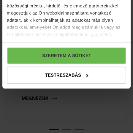
közösségi média-, hirdető- és elemező partnereinkkel
megosztjuk az Ön weboldalhasználatra vonatkozó
adatait, akik kombinálhatják az adatokat más olyan
adatokkal, amelyeket Ön adott meg számukra vagy az
Ön által használt más szolgáltatásokból gyűjtöttek.
Reggeli
SZERETEM A SÜTIKET
A Villa Olivában péksüteménnyel,
gyümölcslével, teával és kávéval várjuk
TESTRESZABÁS
kedves Vendégeinket.
MEGNÉZEM