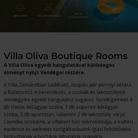
Villa Oliva Boutique Rooms
A Villa Oliva egyedi hangulatával különleges
élményt nyújt Vendégei részére.
A Villa Zamárdiban található, csupán pár percnyi sétára
a Balatontól. A berendezés, a szobák és lakosztályok
mindegyike egyedi hangulatot sugároz. Vendégeinket 4
db classic kétágyas szoba, 1 db superior kétágyas
szoba, 3 db apartman, valamint 2 db lakosztály várja.
Csendes szobáink, a villakert hűs mikroklímája, a kültéri
medence és wellness szolgáltatásaink igazi feltöltődést
biztosítanak a hozzánk látogatók számára.