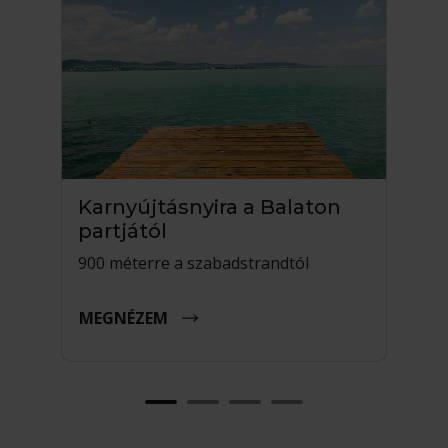
Karnyújtásnyira a Balaton
T
partjától
Eg
900 méterre a szabadstrandtól
M
MEGNÉZEM